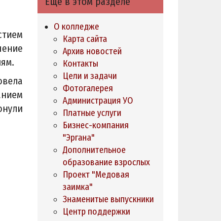
Ещё в этом разделе
О колледже
стием
Карта сайта
чение
Архив новостей
ям.
Контакты
Цели и задачи
овела
Фотогалерея
анием
Администрация УО
онули
Платные услуги
Бизнес-компания
"Эргана"
Дополнительное
образование взрослых
Проект "Медовая
заимка"
Знаменитые выпускники
Центр поддержки