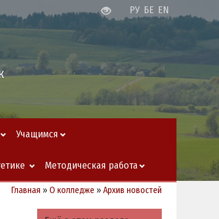
РУ
БЕ
EN
ж
Учащимся
гетике
Методическая работа
Главная
»
О колледже
»
Архив новостей