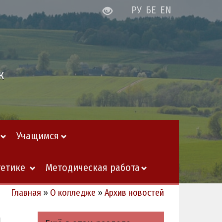
РУ
БЕ
EN
ж
Учащимся
гетике
Методическая работа
Главная
»
О колледже
»
Архив новостей
й