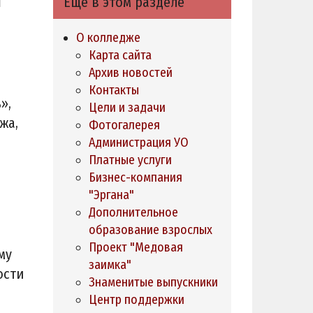
Ещё в этом разделе
О колледже
Карта сайта
Архив новостей
Контакты
»,
Цели и задачи
жа,
Фотогалерея
Администрация УО
Платные услуги
Бизнес-компания
"Эргана"
Дополнительное
образование взрослых
Проект "Медовая
му
заимка"
ости
Знаменитые выпускники
Центр поддержки