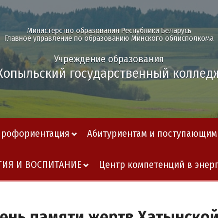
Министерство образования Республики Беларусь
Главное управление по образованию Минского облисполкома
Учреждение образования
Копыльский государственный коллед
Профориентация
Абитуриентам и поступающим
ГИЯ И ВОСПИТАНИЕ
Центр компетенций в энер
ень памяти жертв Хатынско