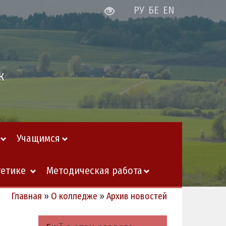
РУ
БЕ
EN
ж
Учащимся
гетике
Методическая работа
Главная
»
О колледже
»
Архив новостей