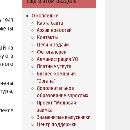
Ещё в этом разделе
О колледже
 1943
Карта сайта
жжены
Архив новостей
Контакты
Цели и задачи
ый на
Фотогалерея
ную в
Администрация УО
нного
Платные услуги
Бизнес-компания
"Эргана"
онены
Дополнительное
туры,
образование взрослых
Проект "Медовая
лексе
заимка"
Знаменитые выпускники
Центр поддержки