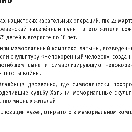
ах нацистских карательных операций, где 22 марта
ревенский населённый пункт, а его жители со
75 детей в возрасте до 16 лет.
тили мемориальный комплекс "Хатынь", возведенн
ели скульптуру «Непокоренный человек», создан
погибшем сыне и символизирующую непокоре
х тяготы войны.
Кладбище деревень», где символически похор
азделившие судьбу Хатыни, мемориальные скульп
ство мирных жителей
спозиция музея, открытого в мемориальном комп